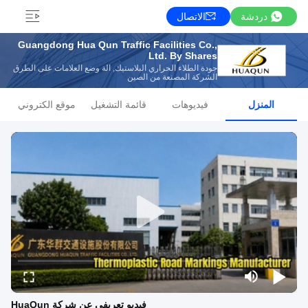
دردشة
الاتصال
Guangdong Hua Qun Traffic Facilities Co.,
Ltd. By Shares
جودة الطلاء الحراري البلاستيك, آلة وضع العلامات على الطرق
الشركة المصنعة من الصين
المنزل
فيديوهات
قائمة التشغيل
موقع الكتروني
فيديو تعريفي عن شركة HuaQun