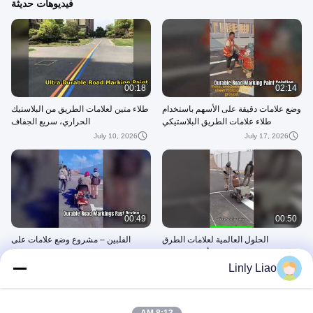
فيديوهات حديثة
00:18
02:14
وضع علامات دقيقة على الأسهم باستخدام
طلاء متين لعلامات الطريق من البلاستيك
طلاء علامات الطريق البلاستيكي
الحراري، سريع الجفاف
الحراري | حل دائم للسلامة على الطرق
July 10, 2026
July 17, 2026
00:49
00:50
الحلول العالمية لعلامات الطرق
الفلبين – مشروع وضع علامات على
البلاستيكية الحرارية من أجل بنية تحتية
الطرق الحضرية في مانيلا
أكثر أمانًا
Linly Liao
July 02, 2026
July 03, 2026
الطلاء الحراري البلاستيك