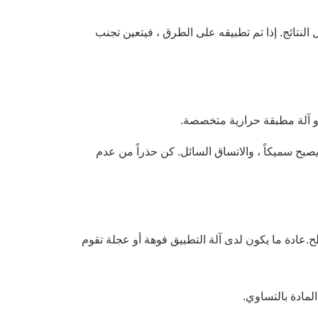
نهايت (10 درجة مئوية) للحصول على أفضل النتائج. إذا تم تطبيقه على الطرق ، فيتعين تجنب
أو آلة مطبقة حرارية متخصصة.
 450 درجة فهرنهايت (200 درجة مئوية إلى 230 درجة مئوية) إلى أن يصبح سميكاً ، والاتساق السائل. كن حذراً من عدم
ح.عادة ما يكون لدى آلة التطبيق فوهة أو عجلة تقوم
لمادة بالتساوي.