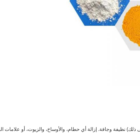
 ذلك) نظيفة وجافة. إزالة أي حطام، والأوساخ، والزيوت، أو علامات ال