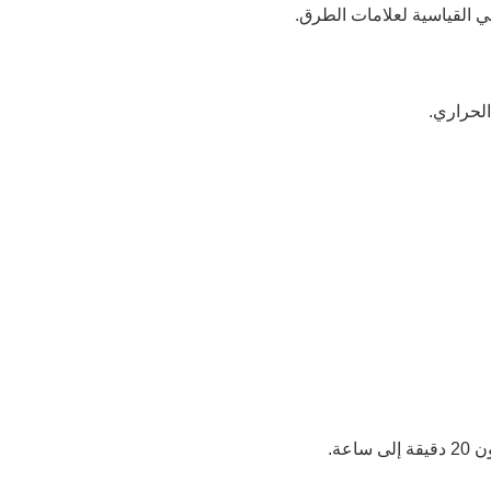
لحراري.
عة.