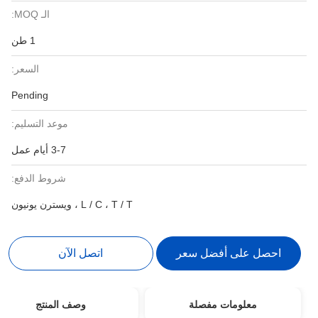
الـ MOQ:
1 طن
السعر:
Pending
موعد التسليم:
3-7 أيام عمل
شروط الدفع:
L / C ، T / T ، ويسترن يونيون
احصل على أفضل سعر
اتصل الآن
معلومات مفصلة
وصف المنتج