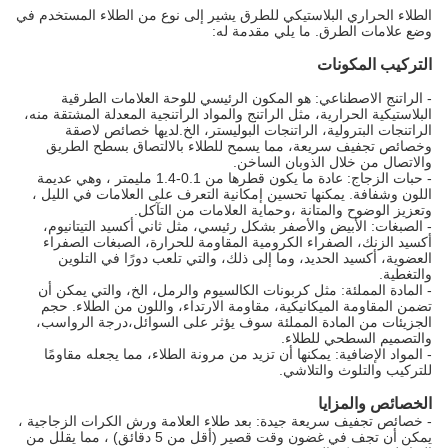
الطلاء الحراري البلاستيكي للطرق يشير إلى نوع من الطلاء المستخدم في
وضع علامات الطرق. ما يلي مقدمة له:
التركيب المكونات
- الراتنج الاصطناعي: هو المكون الرئيسي للوحة العلامات الطرقية
البلاستيكية الحرارية، مثل الراتنج والمواد الراتنجية المعدلة المشتقة منه،
الراتنجات البترولية، الراتنجات البوليستر، الخ.لديها خصائص لاصقة
وخصائص تجفيف سريعة، مما يسمح للطلاء بالالتصاق بسطح الطريق
والاتصال من خلال الذوبان الساخن.
- حبات الزجاج: عادة ما يكون قطرها من 0.1-1.4 مليمتر ، وهي عديمة
اللون وشفافة. يمكنها تحسين إمكانية التعرف على العلامات في الليل ،
وتعزيز الوضوح والمتانة ،وحماية العلامات من التآكل.
- الصبغات: الأبيض والأصفر بشكل رئيسي، مثل ثاني أكسيد التيتانيوم،
أكسيد الزنك، الصفراء الكرومية المقاومة للحرارة، الصبغات الصفراء
العضوية، أكسيد الحديد، وما إلى ذلك، والتي تلعب دورًا في التلوين
والتغطية.
- المادة المملئة: مثل كربونات الكالسيوم والرمل، الخ، والتي يمكن أن
تضمن المقاومة الميكانيكية، مقاومة الارتداء، واللون من الطلاء. حجم
الجزيئات من المادة المملئة سوف يؤثر على السوائل،درجة الرواسب،
والتصميم السطحي للطلاء.
- المواد الإضافية: يمكنها أن تزيد من مرونة الطلاء، مما يجعله مقاومًا
للتركيب والتلوث والتلاشي.
الخصائص والمزايا
- خصائص تجفيف سريعة جيدة: بعد طلاء العلامة ورش الكرات الزجاجية ،
يمكن أن تجف في غضون وقت قصير (أقل من 5 دقائق) ، مما يقلل من