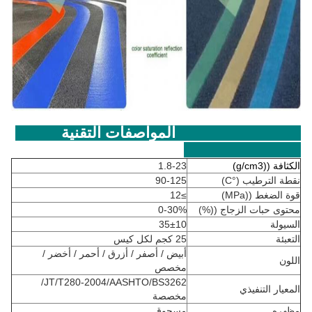
المواصفات التقنية
الكثافة ((g/cm3)
1.8-23
نقطة الترطيب (°C)
90-125
قوة الضغط ((MPa)
≥12
محتوى حبات الزجاج ((%)
0-30%
السيولة
35±10
التعبئة
25 كجم لكل كيس
أبيض / أصفر / أزرق / أحمر / أخضر /
اللون
مخصص
JT/T280-2004/AASHTO/BS3262/
المعيار التنفيذي
مخصصة
مظهره
مسحوق