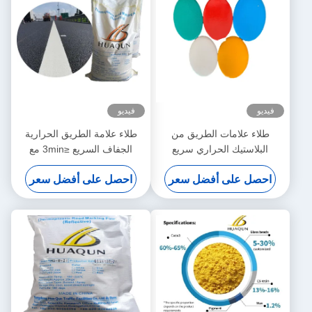
فيديو
فيديو
طلاء علامات الطريق من
طلاء علامة الطريق الحرارية
البلاستيك الحراري سريع
الجفاف السريع ≤3min مع
الجفاف مع خصائص عاكسة
مقاومة درجات الحرارة العالية
احصل على أفضل سعر
احصل على أفضل سعر
عالية وقاعدة من الراتنج
180-220 °C والألوان القابلة
البترولي لوضع علامات دائمة
للتخصيص
على خط الطريق