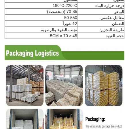
درجة حرارة البناء
180°C-220°C
البياض
70-85 ((مخصصة)
معامل عكسي
50-550
الضمان
12 شهراً
طريقة التخزين
تجنب الضوء والرطوبة
حجم العبوة
45 × 70 × 5CM