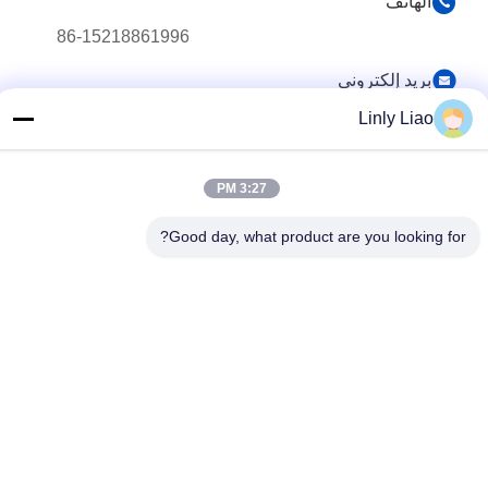
الهاتف
86-15218861996
بريد إلكتروني
hqtraffic@hotmail.com
Linly Liao
العنوان
الغرفة 522, مبنى مكتب البحوث العلمية, 63 طريق بونان, مقاطعة
3:27 PM
هوانغبو, غوانغجو, الصين
Good day, what product are you looking for?
سياسة الخصوصية
|
خريطة الموقع
الصين جودة جيدة الطلاء الحراري البلاستيك المورد. حقوق الطبع والنشر
© 2024-2026 Guangdong Hua Qun Traffic Facilities Co., Ltd. By
Shares جميع الحقوق محفوظة