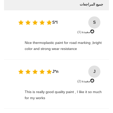
جميع المراجعات
S*l
S
مفيدة (1)
Nice thermoplastic paint for road marking ,bright
color and strong wear resistance
J*n
J
مفيدة (2)
This is really good quality paint , I like it so much
for my works