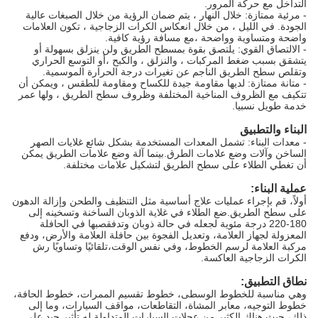
التداخل مع حركة المرور.
- مرئية ممتازة: خلال النهار ، يتم ضمان الرؤية من خلال الصبغات عالية
الجودة. في الليل ، من خلال انعكاس الكرات الزجاجية ، تكون العلامات
واضحة ومتساوية وواضحة ،مع مسافة رؤية كافية.
- الالتصاق القوي: يلتصق بقوة بمسطح الطريق ولن ينزلق بسهولة أو
يتشقق بسبب ضغط المركبات ، والنزلق ، والكبح ،أو التوسع الحراري
وتقلص سطح الطريق الناجم عن تغيرات درجة الحرارة الموسمية.
- متانة ممتازة: لديها مقاومة جيدة للكساح ومقاومة للطقس ، ويمكن أن
تتكيف مع الظروف المناخية المختلفة وظروف سطح الطريق ، ولها عمر
خدمة طويل نسبيا.
البناء والتطبيق
- معدات البناء: تشمل المعدات المستخدمة بشكل شائع غلايات الصهر
الساخن وآلات وضع علامات الطرق.بينما آلة وضع علامات الطريق يمكن
أن تغطي الطلاء على سطح الطريق لتشكيل علامات مختلفة.
عملية البناء:
أولاً، قم بإجراء عمليات علاج أساسية مثل التنظيف والطحن وإزالة الدهون
على سطح الطريق.ضع الطلاء في غلاية الذوبان الساخنة وتسخينه إلى
180-220 درجة مئوية لجعله في حالة ذوبان وتدفقصبها في الحافلة
المعزولة لجهاز العلامة، وتعديل الفجوة بين حافلة العلامة والأرض، ودفع
مركبة العلامة لرسم الخطوط، وفي نفس الوقت،تلقائيًا وتساويًا رش
الكرات الزجاجية العاكسة.
نطاق التطبيق:
وهي مناسبة للخطوط الوسطى، خطوط تقسيم الممرات، خطوط الحافة،
خطوط التوجيه، معابر المشاة، التقاطعات، مواقف السيارات، وما إلى
ذلك، حيث هناك الكثير من عجلات السيارات المتداولة.له تأثير جيد على