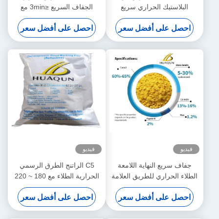
 الحراري سريع
الجفاف السريع ≤3min مع
 خصائص عاكسة
مقاومة درجات الحرارة العالية
 أفضل سعر
احصل على أفضل سعر
دة من الراتنج
180-220 °C والألوان القابلة
ضع علامات دائمة
للتخصيص
ط الطريق
فيديو
لنهاية اللامعة
C5 الراتنج الطرق الرسمي
ي للطريق العلامة
الحرارية الطلاء مع 180 ~ 220
ن الطرق العلامة
°C درجة حرارة التطبيق
 أفضل سعر
احصل على أفضل سعر
لطلاء
والجفاف السريع (3 دقائق)
لخطوط الطرق القوية