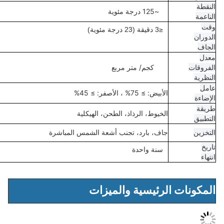
درجة مئوية
≤3 دقيقة (23 درجة مئوية)
جم/ متر مربع
يض: ≥ 75% ، الأصفر: ≥ 45%
خيوط، الرذاذ، الطحن، الهيكلية
ف، بارد، تجنب أشعة الشمس المباشرة
سنة واحدة
رئيسية والميزات