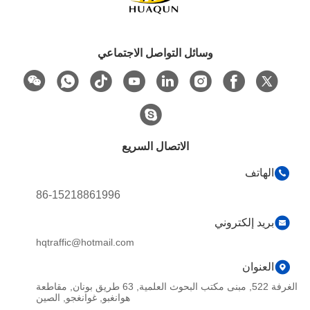
وسائل التواصل الاجتماعي
الاتصال السريع
86-15218861996
ني
hqtraffic@hotmail.com
الغرفة 522, مبنى مكتب البحوث العلمية, 63 طريق بونان, مقاطعة
هوانغبو, غوانغجو, الصين