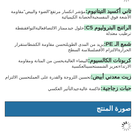
انيوم:
مؤشر انكسار مرتفع
"الضوء والبيض"
مقاومة
جية
الحصانة الكيميائية
 C5:
حلول جيد
ممتاز
الالتصاق
عالية
التوافق
نقطة
د من المدى الطويل
تحسن مقاومة الكشط
استقرار
فضل
سلاسة السطح
يوم:
البيضاء العالية
يحسن من المتانة ومقاومة
س
تحسين
العكسية
يض:
تحسين اللزوجة والقدرة على العمل
تحسين الالتزام
اكسة عالية
جيد
التأثير العكسي
ج