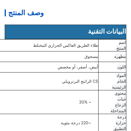
وصف المنتج
نية
اء الطريق العاكس الحراري المختلط
سحوق
بيض، أصفر، أو مخصص
نج البرترويلي
0% ~ 
2 درجة مئوية