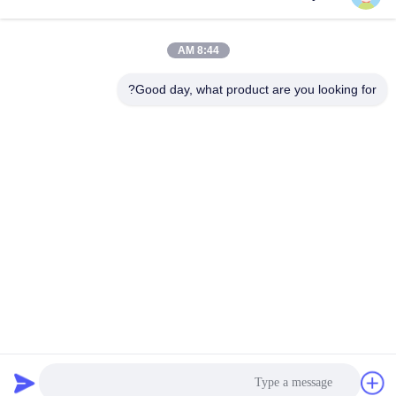
8:44 AM
الاتصال السريع
Good day, what product are you looking for?
الهاتف
86-15218861996
بريد إلكتروني
hqtraffic@hotmail.com
العنوان
الغرفة 522, مبنى مكتب البحوث العلمية, 63 طريق بونان, مقاطعة
هوانغبو, غوانغجو, الصين
سياسة الخصوصية
|
خريطة الموقع
الصين جودة جيدة الطلاء الحراري البلاستيك المورد. حقوق الطبع والنشر
© 2024-2026 Guangdong Hua Qun Traffic Facilities Co., Ltd. By
Shares جميع الحقوق محفوظة